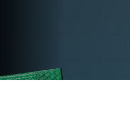
TECHNISCHE DATEN
TITAN TA450
Antriebsart Spannen
elektrisch