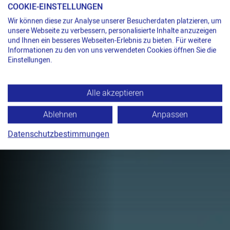
COOKIE-EINSTELLUNGEN
Umreifungsgerät akkubetrieben für
Wir können diese zur Analyse unserer Besucherdaten platzieren, um
Kunststoffband
unsere Webseite zu verbessern, personalisierte Inhalte anzuzeigen
und Ihnen ein besseres Webseiten-Erlebnis zu bieten. Für weitere
KRAFT UND
Informationen zu den von uns verwendeten Cookies öffnen Sie die
KONTROLLE
Einstellungen.
TITAN TA450
Alle akzeptieren
Akku-Handgerät mit 5.500 N
Spannkraft und Reibschweißverschluss
Ablehnen
Anpassen
für Kunststoffband bis 19 mm.
Datenschutzbestimmungen
TECHNISCHE DATEN