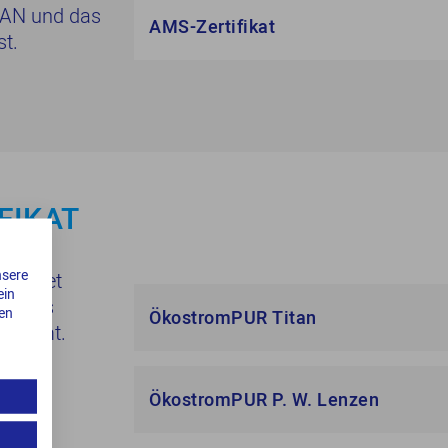
ITAN und das
AMS-Zertifikat
st.
FIKAT
nsere
rbeitet
ein
 % aus
den
ÖkostromPUR Titan
stammt.
ÖkostromPUR P. W. Lenzen