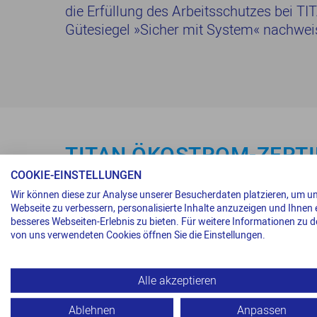
die Erfüllung des Arbeitsschutzes bei T
Gütesiegel »Sicher mit System« nachwei
TITAN ÖKOSTROM-ZERTI
COOKIE-EINSTELLUNGEN
Wir können diese zur Analyse unserer Besucherdaten platzieren, um u
Zertifiziert durch den TÜV NORD: TITAN a
Webseite zu verbessern, personalisierte Inhalte anzuzeigen und Ihnen 
ausschließlich mit Ökostrom, der zu 100
besseres Webseiten-Erlebnis zu bieten. Für weitere Informationen zu 
Anlagen regenerativer Stromerzeugung 
von uns verwendeten Cookies öffnen Sie die Einstellungen.
Alle akzeptieren
Ablehnen
Anpassen