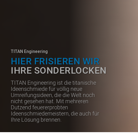
TITAN Engineering
HIER FRISIEREN WIR
IHRE SONDERLOCKEN
TITAN Engineering ist die titanische
Ideenschmiede für völlig neue
Umreifungsideen, die die Welt noch
nicht gesehen hat. Mit mehreren
Dutzend feuererprobten
Ideenschmiedemeistern, die auch für
Ihre Lösung brennen.