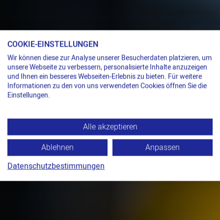
COOKIE-EINSTELLUNGEN
Wir können diese zur Analyse unserer Besucherdaten platzieren, um
unsere Webseite zu verbessern, personalisierte Inhalte anzuzeigen
und Ihnen ein besseres Webseiten-Erlebnis zu bieten. Für weitere
Informationen zu den von uns verwendeten Cookies öffnen Sie die
Einstellungen.
Alle akzeptieren
Ablehnen
Anpassen
Datenschutzbestimmungen