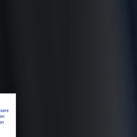
nsere
ein
den