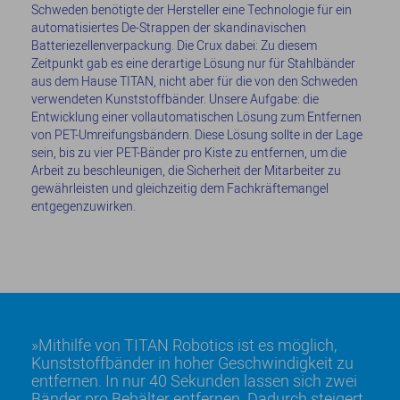
Schweden benötigte der Hersteller eine Technologie für ein
automatisiertes De-Strappen der skandinavischen
Batteriezellenverpackung. Die Crux dabei: Zu diesem
Zeitpunkt gab es eine derartige Lösung nur für Stahlbänder
aus dem Hause TITAN, nicht aber für die von den Schweden
verwendeten Kunststoffbänder. Unsere Aufgabe: die
Entwicklung einer vollautomatischen Lösung zum Entfernen
von PET-Umreifungsbändern. Diese Lösung sollte in der Lage
sein, bis zu vier PET-Bänder pro Kiste zu entfernen, um die
Arbeit zu beschleunigen, die Sicherheit der Mitarbeiter zu
gewährleisten und gleichzeitig dem Fachkräftemangel
entgegenzuwirken.
Mithilfe von TITAN Robotics ist es möglich,
Kunststoffbänder in hoher Geschwindigkeit zu
entfernen. In nur 40 Sekunden lassen sich zwei
Bänder pro Behälter entfernen. Dadurch steigert