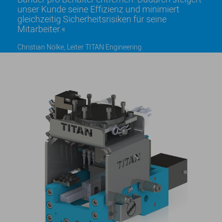
unser Kunde seine Effizienz und minimiert
gleichzeitig Sicherheitsrisiken für seine
Mitarbeiter.
Christian Nölke, Leiter TITAN Engineering