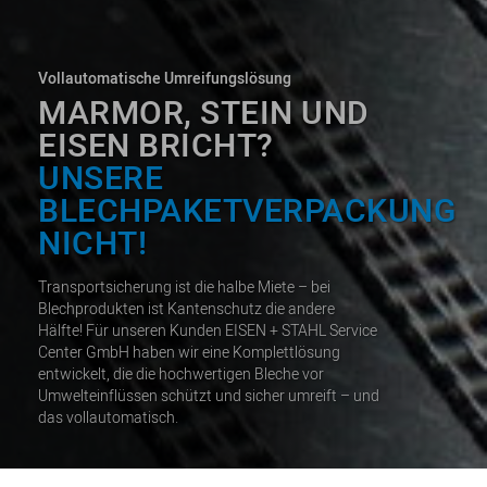
Vollautomatische Umreifungslösung
MARMOR, STEIN UND
EISEN BRICHT?
UNSERE
BLECHPAKETVERPACKUNG
NICHT!
Transportsicherung ist die halbe Miete – bei
Blechprodukten ist Kantenschutz die andere
Hälfte! Für unseren Kunden EISEN + STAHL Service
Center GmbH haben wir eine Komplettlösung
entwickelt, die die hochwertigen Bleche vor
Umwelteinflüssen schützt und sicher umreift – und
das vollautomatisch.