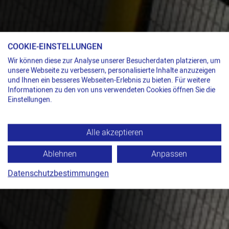
COOKIE-EINSTELLUNGEN
Wir können diese zur Analyse unserer Besucherdaten platzieren, um
unsere Webseite zu verbessern, personalisierte Inhalte anzuzeigen
und Ihnen ein besseres Webseiten-Erlebnis zu bieten. Für weitere
Informationen zu den von uns verwendeten Cookies öffnen Sie die
Einstellungen.
Alle akzeptieren
Ablehnen
Anpassen
Datenschutzbestimmungen